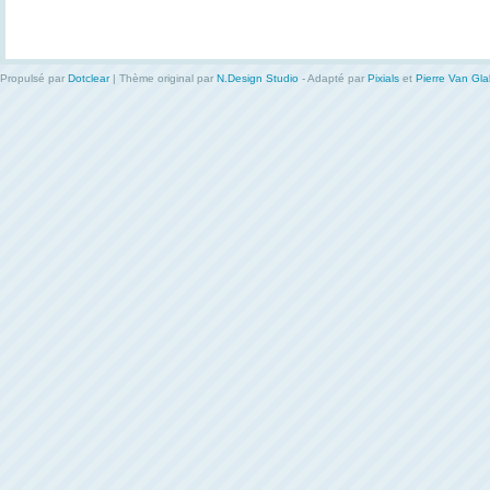
Propulsé par
Dotclear
| Thème original par
N.Design Studio
- Adapté par
Pixials
et
Pierre Van Gl