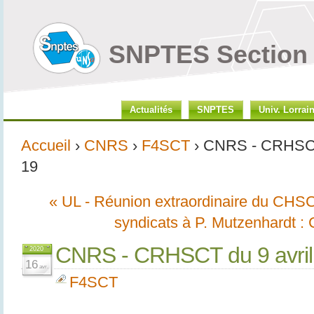
SNPTES Section 
Actualités
SNPTES
Univ. Lorrai
Accueil
›
CNRS
›
F4SCT
› CNRS - CRHSCT 
19
« UL - Réunion extraordinaire du CHSC
syndicats à P. Mutzenhardt 
CNRS - CRHSCT du 9 avril
2020
16
avr.
F4SCT