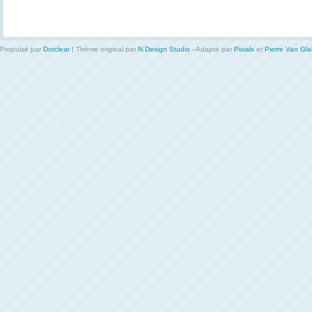
Propulsé par
Dotclear
| Thème original par
N.Design Studio
- Adapté par
Pixials
et
Pierre Van Gl