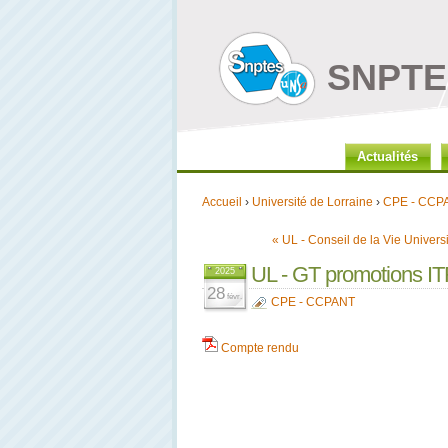
SNPTES
Actualités
Accueil
›
Université de Lorraine
›
CPE - CCP
« UL - Conseil de la Vie Universi
UL - GT promotions IT
2025
28
févr.
CPE - CCPANT
Compte rendu