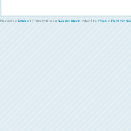
Propulsé par
Dotclear
| Thème original par
N.Design Studio
- Adapté par
Pixials
et
Pierre Van Gl