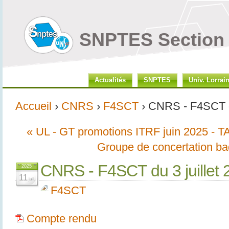
SNPTES Section 
Actualités
SNPTES
Univ. Lorrai
Accueil
›
CNRS
›
F4SCT
› CNRS - F4SCT du
« UL - GT promotions ITRF juin 2025 - 
Groupe de concertation ba
CNRS - F4SCT du 3 juillet 
2025
11
juil.
F4SCT
Compte rendu