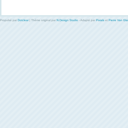
Propulsé par
Dotclear
| Thème original par
N.Design Studio
- Adapté par
Pixials
et
Pierre Van Gl