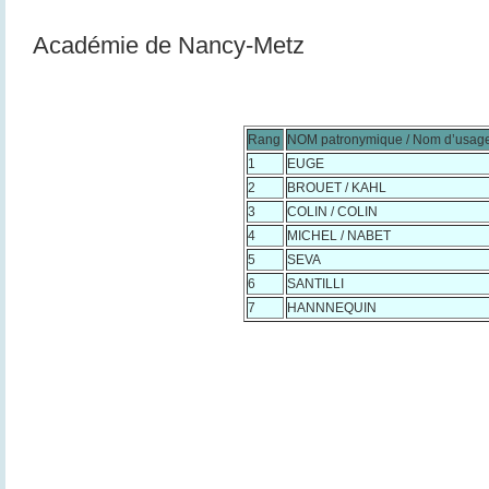
Académie de Nancy-Metz
Rang
NOM patronymique / Nom d’usag
1
EUGE
2
BROUET / KAHL
3
COLIN / COLIN
4
MICHEL / NABET
5
SEVA
6
SANTILLI
7
HANNNEQUIN