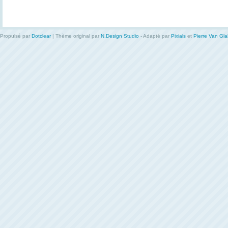
Propulsé par
Dotclear
| Thème original par
N.Design Studio
- Adapté par
Pixials
et
Pierre Van Gl