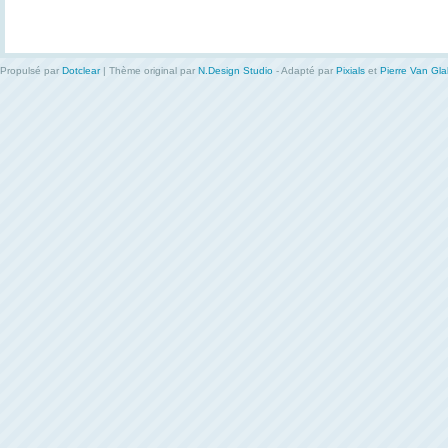
Propulsé par
Dotclear
| Thème original par
N.Design Studio
- Adapté par
Pixials
et
Pierre Van Gl