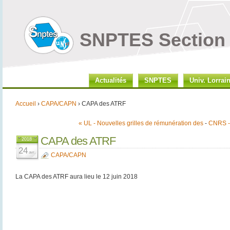
SNPTES Section 
Actualités
SNPTES
Univ. Lorrai
Accueil
›
CAPA/CAPN
› CAPA des ATRF
« UL - Nouvelles grilles de rémunération des
-
CNRS -
CAPA des ATRF
2018
24
avr.
CAPA/CAPN
La CAPA des ATRF aura lieu le 12 juin 2018