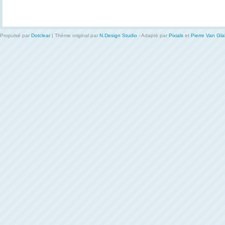
Propulsé par
Dotclear
| Thème original par
N.Design Studio
- Adapté par
Pixials
et
Pierre Van Gl