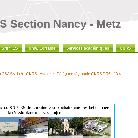
 Section Nancy - Metz
SNPTES
Univ. Lorraine
Services académiques
CNRS
u CSA SA du 9
-
CNRS - Audience Déléguée régionale CNRS DR6 - 13 »