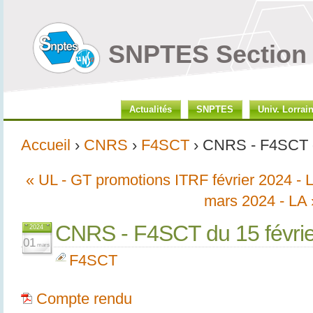
SNPTES Section 
Actualités
SNPTES
Univ. Lorrai
Accueil
›
CNRS
›
F4SCT
› CNRS - F4SCT d
« UL - GT promotions ITRF février 2024 - 
mars 2024 - LA 
CNRS - F4SCT du 15 févri
2024
01
mars
F4SCT
Compte rendu